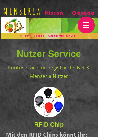
MENSERIA
Dissen - Oesede
Dissen - Oesede - Georgsmarienhütte
Nutzer Service
Kontoservice für Registrierte INet &
Menseria Nutzer
RFID Chip
Mit den RFID Chips könnt ihr: